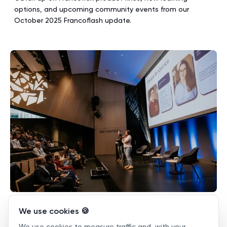
options, and upcoming community events from our
October 2025 Francoflash update.
Francoflash : Octobre 2025
We use cookies 🍪
📰
Oct 13, 2025
·
3 min read
·
News
We use cookies to measure traffic and, with your