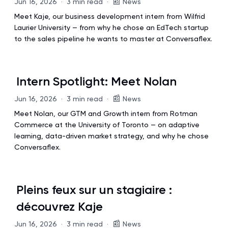
📰
Jun 16, 2026
·
3 min read
·
News
Meet Kaje, our business development intern from Wilfrid
Laurier University — from why he chose an EdTech startup
to the sales pipeline he wants to master at Conversaflex.
Intern Spotlight: Meet Nolan
📰
Jun 16, 2026
·
3 min read
·
News
Meet Nolan, our GTM and Growth intern from Rotman
Commerce at the University of Toronto — on adaptive
learning, data-driven market strategy, and why he chose
Conversaflex.
Pleins feux sur un stagiaire :
découvrez Kaje
📰
Jun 16, 2026
·
3 min read
·
News