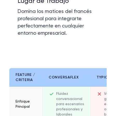
Lugar de Trabajo
Domina los matices del francés
profesional para integrarte
perfectamente en cualquier
entorno empresarial.
FEATURE /
CONVERSAFLEX
TYPICAL 
CRITERIA
Feature comparison between
Conversaflex
and typical 
Fluidez
Vocabu
conversacional
gramát
Enfoque
para escenarios
estruc
Principal
profesionales y
oracio
laborales
básica