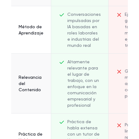
Conversaciones
Ejercic
impulsadas por
gamifi
Método de
IA basadas en
tarjet
Aprendizaje
roles laborales
memor
e industrias del
ejerci
mundo real
traduc
Altamente
relevante para
Genera
el lugar de
Relevancia
menud
trabajo, con un
del
aplica
enfoque en la
Contenido
contex
comunicación
profes
empresarial y
profesional
Práctica de
Prácti
habla extensa
limita
Práctica de
con un tutor de
retroa