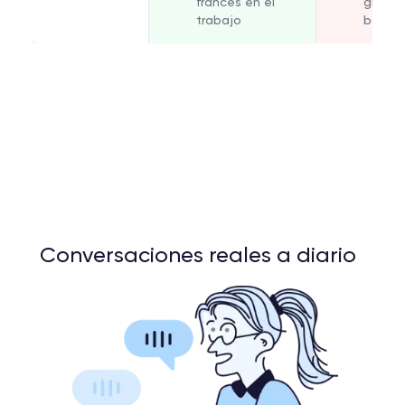
francés en el
gramá
trabajo
básico
Conversaciones reales a diario