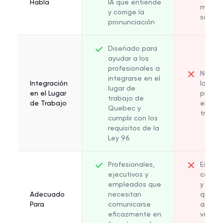
Habla
IA que entiende
menos
y corrige la
sofist
pronunciación
Diseñado para
ayudar a los
profesionales a
No dis
integrarse en el
Integración
la inte
lugar de
en el Lugar
profes
trabajo de
de Trabajo
el luga
Quebec y
trabaj
cumplir con los
requisitos de la
Ley 96
Profesionales,
Estudi
ejecutivos y
casuale
empleados que
y princ
Adecuado
necesitan
que d
Para
comunicarse
aprend
eficazmente en
vocabu