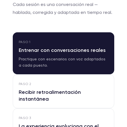
Cada sesión es una conversación real —
hablada, corregida y adaptada en tiempo real.
PASO
1
Entrenar con conversaciones reales
Practique con escenarios con voz adaptados
a cada puesto.
PASO
2
Recibir retroalimentación
instantánea
PASO
3
La experiencia evoluciona con el