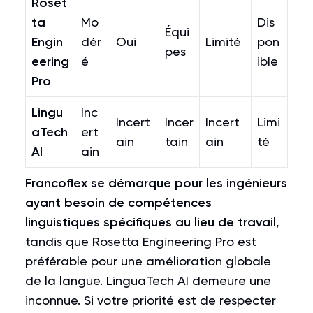
Roset
ta
Mo
Dis
Équi
Engin
dér
Oui
Limité
pon
pes
eering
é
ible
Pro
Lingu
Inc
Incert
Incer
Incert
Limi
aTech
ert
ain
tain
ain
té
AI
ain
Francoflex se démarque pour les ingénieurs
ayant besoin de compétences
linguistiques spécifiques au lieu de travail
,
tandis que Rosetta Engineering Pro est
préférable pour une amélioration globale
de la langue. LinguaTech AI demeure une
inconnue. Si votre priorité est de respecter