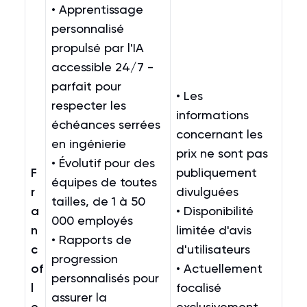
• Apprentissage
personnalisé
propulsé par l'IA
accessible 24/7 -
parfait pour
• Les
respecter les
informations
échéances serrées
concernant les
en ingénierie
prix ne sont pas
• Évolutif pour des
F
publiquement
équipes de toutes
r
divulguées
tailles, de 1 à 50
a
• Disponibilité
000 employés
n
limitée d'avis
• Rapports de
c
d'utilisateurs
progression
of
• Actuellement
personnalisés pour
l
focalisé
assurer la
exclusivement