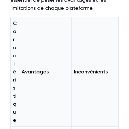
limitations de chaque plateforme.
C
a
r
a
c
t
é
Avantages
Inconvénients
ri
s
ti
q
u
e