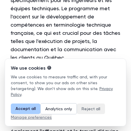
spécifiquement pour les ingénieurs et les
équipes techniques. Le programme met
l'accent sur le développement de
compétences en terminologie technique
française, ce qui est crucial pour des tâches
telles que l'exécution de projets, la
documentation et la communication avec
les clients au Québec.
En utilisant des
outils propulsés par l'IA
,
We use cookies 🍪
Francoflex crée des parcours
We use cookies to measure traffic and, with your
d'apprentissage personnalisés, suit la
consent, to show you our ads on other sites
(retargeting). We don't show ads on this site.
Privacy
progression et facilite l'application fluide
Policy
.
des compétences sur le lieu de travail. Cela
aide non seulement les équipes à se
Accept all
Analytics only
Reject all
conformer aux réglementations
Manage preferences
linguistiques provinciales mais améliore