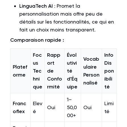
LinguaTech AI
: Promet la
personnalisation mais offre peu de
détails sur les fonctionnalités, ce qui en
fait un choix moins transparent.
Comparaison rapide :
Foc
Rapp
Évol
Info
Vocab
us
ort
utivi
Dis
Platef
ulaire
Tec
de
té
pon
orme
Person
hni
Confo
d'Éq
ibili
nalisé
que
rmité
uipe
té
1–
Franc
Elev
Limi
Oui
50,0
Oui
oflex
é
té
00+