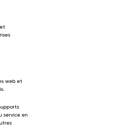
 et
rises
tes web et
s.
supports
u service en
utres