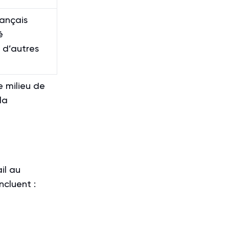
ançais
é
 d’autres
e milieu de
la
il au
ncluent :