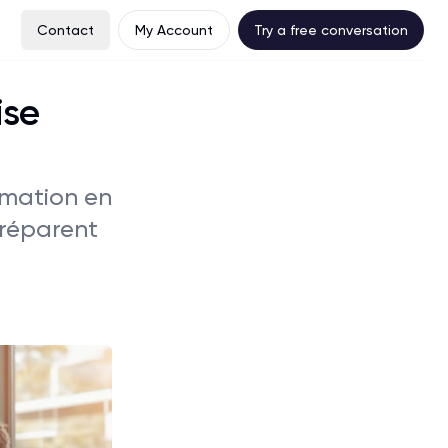
Contact
My Account
Try a free conversation
ise
rmation en
préparent