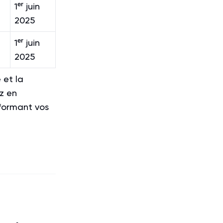
1ᵉʳ juin
2025
1ᵉʳ juin
2025
 et la
ez en
 formant vos