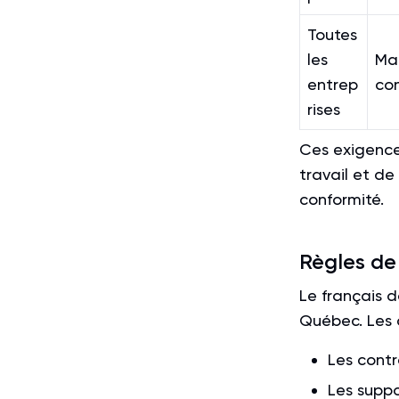
Toutes
les
Mai
entrep
co
rises
Ces exigence
travail et de 
conformité.
Règles de
Le français d
Québec. Les 
Les contr
Les suppo