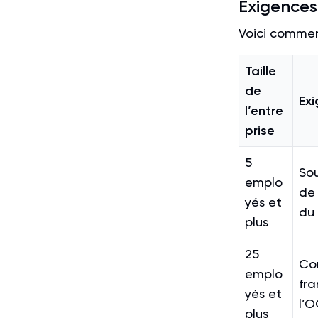
Exigences 
Voici comment
Taille
de
Exi
l’entre
prise
5
So
emplo
de
yés et
du 
plus
25
Co
emplo
fra
yés et
l’
plus