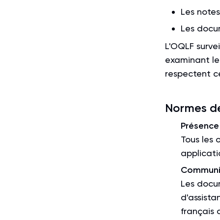
Les notes
Les docu
L'OQLF survei
examinant les
respectent 
Normes de 
Présence
Tous les 
applicati
Communic
Les docum
d'assista
français 