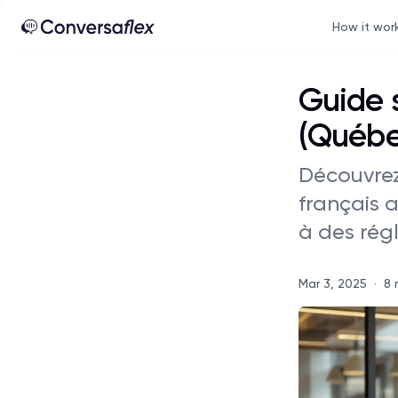
How it wor
Guide s
(Québe
Découvrez
français 
à des rég
Mar 3, 2025
·
8 