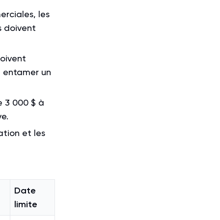
rciales, les
s doivent
doivent
et entamer un
e 3 000 $ à
e.
ation et les
Date
limite