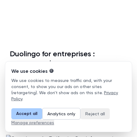
Duolingo for entreprises :
tarification (comparaison avec
We use cookies 🍪
d'autres options d'IA comme
We use cookies to measure traffic and, with your
Conversaflex)
consent, to show you our ads on other sites
(retargeting). We don't show ads on this site.
Privacy
✍️
Apr 3, 2026
·
14 min read
·
Ressources
Policy
.
Comparez Duolingo pour entreprises (49,99 $/an) avec la
formation spécifique à l'emploi de Conversaflex, pilotée
Accept all
Analytics only
Reject all
par l'IA, et ses outils de conformité à la Loi 96.
Manage preferences