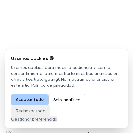
Duolingo for entreprises :
Usamos cookies 🍪
tarification (comparaison avec
Usamos cookies para medir la audiencia y, con tu
d'autres options d'IA comme
consentimiento, para mostrarte nuestros anuncios en
otros sitios (retargeting). No mostramos anuncios en
Conversaflex)
este sitio.
Política de privacidad
.
✍️
Apr 3, 2026
·
14 min read
·
Ressources
Aceptar todo
Solo analítica
Comparez Duolingo pour entreprises (49,99 $/an) avec la
formation spécifique à l'emploi de Conversaflex, pilotée
Rechazar todo
par l'IA, et ses outils de conformité à la Loi 96.
Gestionar preferencias